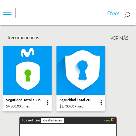
Store
Toggle
navigation
Recomendados
Seguridad Total + CPM (Conexión Privada Móvil)
Seguridad Total 2D
$4,800.00 x mes
$2,700.00 x mes