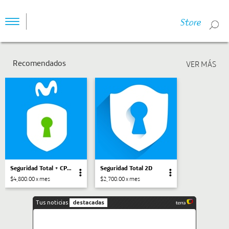
Store
Toggle
navigation
Recomendados
Seguridad Total + CPM (Conexión Privada Móvil)
Seguridad Total 2D
$4,800.00 x mes
$2,700.00 x mes