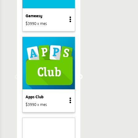
Gameasy
$3990 x mes
Apps Club
$3990 x mes