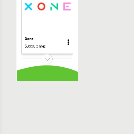
Xone
$3990 x mes
Revistas
$3990 x mes