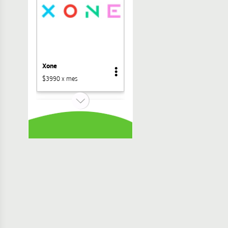
Xone
$3990 x mes
Revistas
$3990 x mes