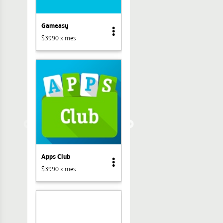
Gameasy
$3990 x mes
Apps Club
$3990 x mes