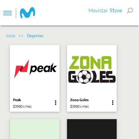
Movistar
Store
Toggle
navigation
Peak
Zona Goles
$3990 x mes
$3990 x mes